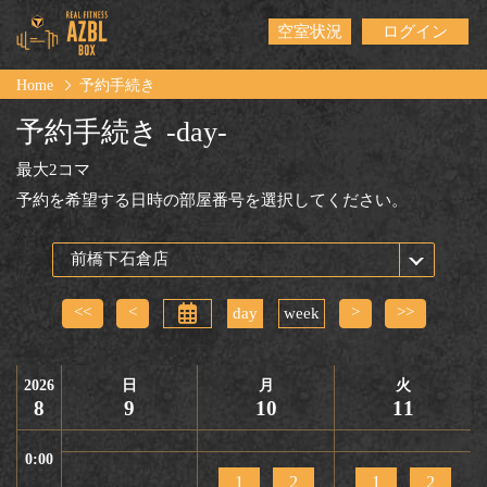
空室状況
ログイン
Home
予約手続き
予約手続き -day-
最大2コマ
予約を希望する日時の部屋番号を選択してください。
<<
<
>
>>
day
week
2026
日
月
火
8
9
10
11
0:00
1
2
1
2