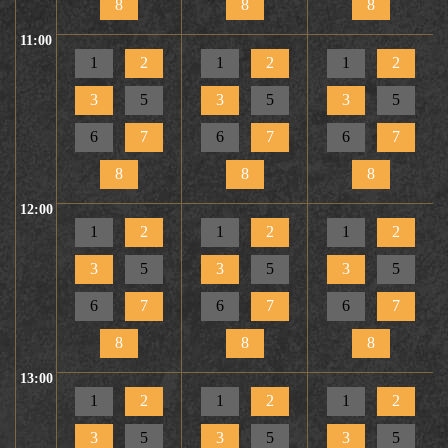
8
8
8
11:00
1
2
1
2
1
2
3
5
3
5
3
5
6
7
6
7
6
7
8
8
8
12:00
1
2
1
2
1
2
3
5
3
5
3
5
6
7
6
7
6
7
8
8
8
13:00
1
2
1
2
1
2
3
5
3
5
3
5