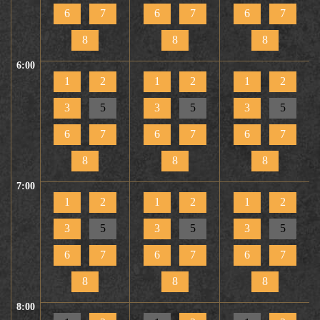
6
7
6
7
6
7
8
8
8
6:00
1
2
1
2
1
2
3
5
3
5
3
5
6
7
6
7
6
7
8
8
8
7:00
1
2
1
2
1
2
3
5
3
5
3
5
6
7
6
7
6
7
8
8
8
8:00