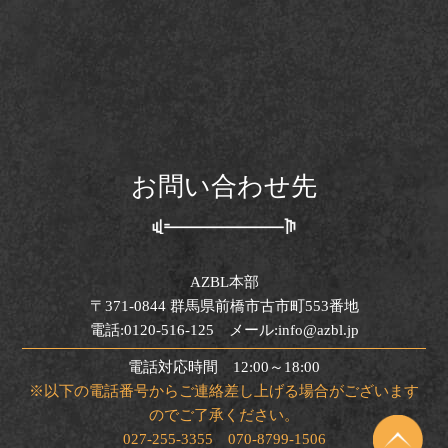
お問い合わせ先
AZBL本部
〒371-0844 群馬県前橋市古市町553番地
電話:0120-516-125 メール:info@azbl.jp
電話対応時間 12:00～18:00
※以下の電話番号からご連絡差し上げる場合がございます
のでご了承ください。
027-255-3355 070-8799-1506