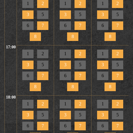
1
2
1
2
1
2
3
5
3
5
3
5
6
7
6
7
6
7
8
8
8
17:00
1
2
1
2
1
2
3
5
3
5
3
5
6
7
6
7
6
7
8
8
8
18:00
1
2
1
2
1
2
3
5
3
5
3
5
6
7
6
7
6
7