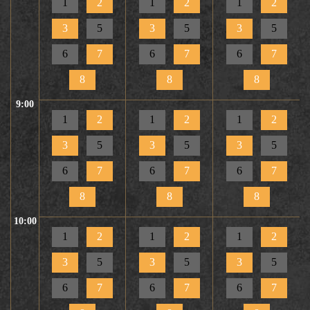
1
2
1
2
1
2
3
5
3
5
3
5
6
7
6
7
6
7
8
8
8
9:00
1
2
1
2
1
2
3
5
3
5
3
5
6
7
6
7
6
7
8
8
8
10:00
1
2
1
2
1
2
3
5
3
5
3
5
6
7
6
7
6
7