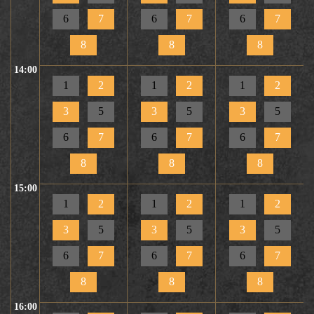
6
7
6
7
6
7
8
8
8
14:00
1
2
1
2
1
2
3
5
3
5
3
5
6
7
6
7
6
7
8
8
8
15:00
1
2
1
2
1
2
3
5
3
5
3
5
6
7
6
7
6
7
8
8
8
16:00