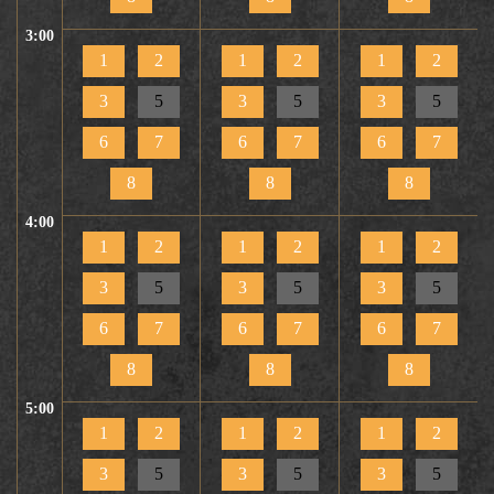
3:00
1
2
1
2
1
2
3
5
3
5
3
5
6
7
6
7
6
7
8
8
8
4:00
1
2
1
2
1
2
3
5
3
5
3
5
6
7
6
7
6
7
8
8
8
5:00
1
2
1
2
1
2
3
5
3
5
3
5