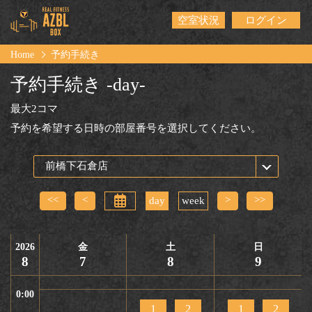
空室状況
ログイン
Home
予約手続き
予約手続き -day-
最大2コマ
予約を希望する日時の部屋番号を選択してください。
<<
<
>
>>
day
week
2026
金
土
日
8
7
8
9
0:00
1
2
1
2