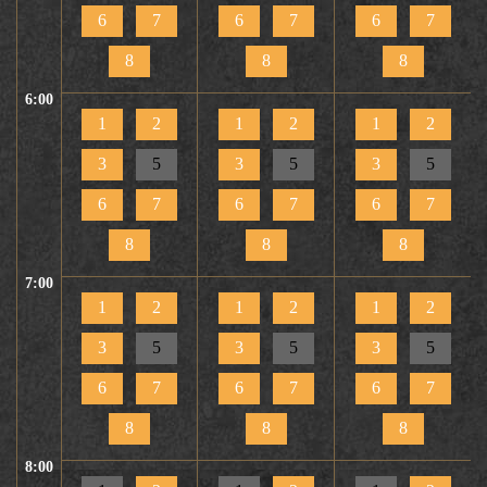
6
7
6
7
6
7
8
8
8
6:00
1
2
1
2
1
2
3
5
3
5
3
5
6
7
6
7
6
7
8
8
8
7:00
1
2
1
2
1
2
3
5
3
5
3
5
6
7
6
7
6
7
8
8
8
8:00