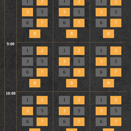
1
2
1
2
1
2
3
5
3
5
3
5
6
7
6
7
6
7
8
8
8
9:00
1
2
1
2
1
2
3
5
3
5
3
5
6
7
6
7
6
7
8
8
8
10:00
1
2
1
2
1
2
3
5
3
5
3
5
6
7
6
7
6
7