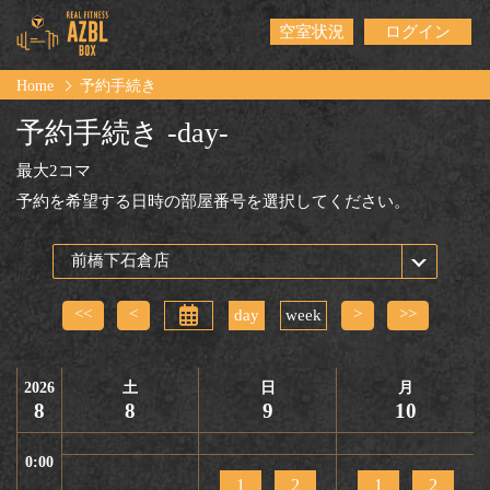
空室状況
ログイン
Home
予約手続き
予約手続き -day-
最大2コマ
予約を希望する日時の部屋番号を選択してください。
<<
<
>
>>
day
week
2026
土
日
月
8
8
9
10
0:00
1
2
1
2