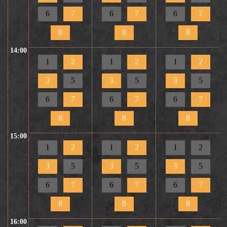
6
7
6
7
6
7
8
8
8
14:00
1
2
1
2
1
2
3
5
3
5
3
5
6
7
6
7
6
7
8
8
8
15:00
1
2
1
2
1
2
3
5
3
5
3
5
6
7
6
7
6
7
8
8
8
16:00