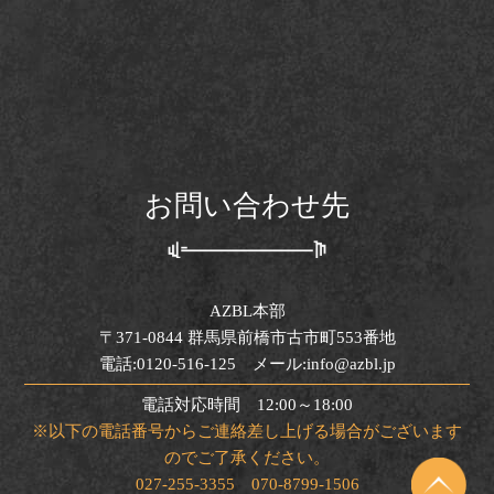
お問い合わせ先
AZBL本部
〒371-0844 群馬県前橋市古市町553番地
電話:0120-516-125 メール:info@azbl.jp
電話対応時間 12:00～18:00
※以下の電話番号からご連絡差し上げる場合がございます
のでご了承ください。
027-255-3355 070-8799-1506