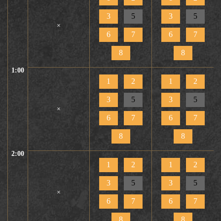
3
5
3
5
×
6
7
6
7
8
8
1:00
1
2
1
2
3
5
3
5
×
6
7
6
7
8
8
2:00
1
2
1
2
3
5
3
5
×
6
7
6
7
8
8