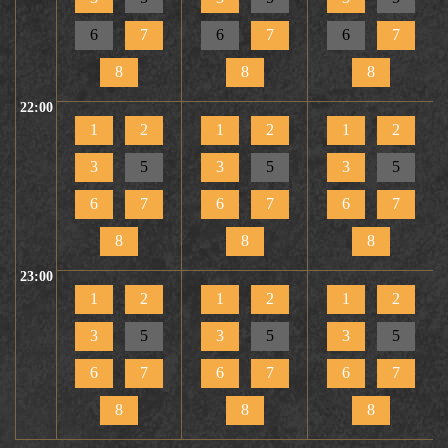
6
7
6
7
6
7
8
8
8
22:00
1
2
1
2
1
2
3
5
3
5
3
5
6
7
6
7
6
7
8
8
8
23:00
1
2
1
2
1
2
3
5
3
5
3
5
6
7
6
7
6
7
8
8
8