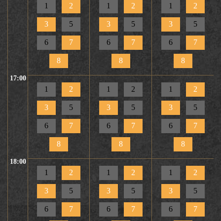
1
2
1
2
1
2
3
5
3
5
3
5
6
7
6
7
6
7
8
8
8
17:00
1
2
1
2
1
2
3
5
3
5
3
5
6
7
6
7
6
7
8
8
8
18:00
1
2
1
2
1
2
3
5
3
5
3
5
6
7
6
7
6
7