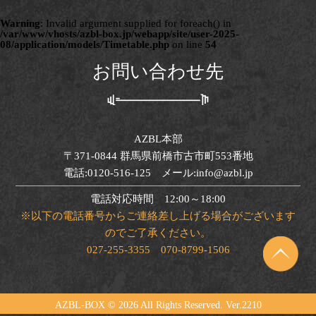
Warning
: Invalid argument supplied for foreach() in
/var/www/vhosts/azbl-box.jp/webapp/site/user-2025-
08/application/models/Timetable.php
on line
54
お問い合わせ先
AZBL本部
〒371-0844 群馬県前橋市古市町553番地
電話:0120-516-125 メール:info@azbl.jp
電話対応時間 12:00～18:00
※以下の電話番号からご連絡差し上げる場合がございます
のでご了承ください。
027-255-3355 070-8799-1506
AZBL-BOX ©
2026 All Rights Reserved. Ver.2210