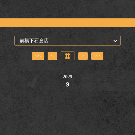
<<
<
>
>>
2025
9