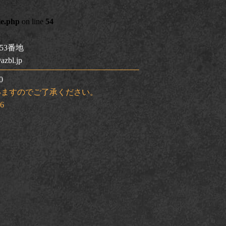
le.php
on line
54
53番地
zbl.jp
0
いますのでご了承ください。
06