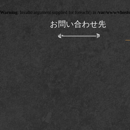
Warning
: Invalid argument supplied for foreach() in
/var/www/vhosts/
お問い合わせ先