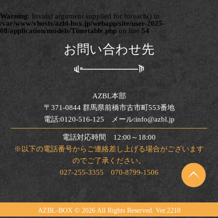
Warning
: Invalid argument supplied for foreach() in
/var/www/vhosts/azbl-box.jp/webapp/site/user-2025-
08/application/models/Timetable.php
on line
54
お問い合わせ先
AZBL本部
〒371-0844 群馬県前橋市古市町553番地
電話:0120-516-125 メール:info@azbl.jp
電話対応時間 12:00～18:00
※以下の電話番号からご連絡差し上げる場合がございます
のでご了承ください。
027-255-3355 070-8799-1506
AZBL-BOX ©
2026 All Rights Reserved. Ver.2210