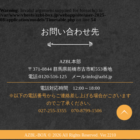
Warning
: Invalid argument supplied for foreach() in
/var/www/vhosts/azbl-box.jp/webapp/site/user-2025-
08/application/models/Timetable.php
on line
54
お問い合わせ先
AZBL本部
〒371-0844 群馬県前橋市古市町553番地
電話:0120-516-125 メール:info@azbl.jp
電話対応時間 12:00～18:00
※以下の電話番号からご連絡差し上げる場合がございます
のでご了承ください。
027-255-3355 070-8799-1506
AZBL-BOX ©
2026 All Rights Reserved. Ver.2210