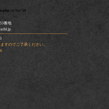
le.php
on line
54
53番地
zbl.jp
0
いますのでご了承ください。
06