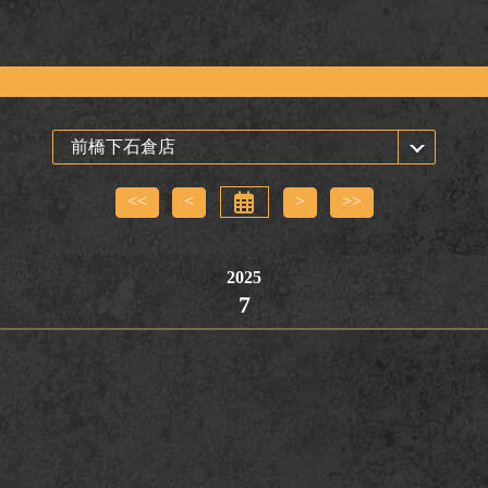
<<
<
>
>>
2025
7