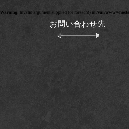
Warning
: Invalid argument supplied for foreach() in
/var/www/vhosts/
お問い合わせ先