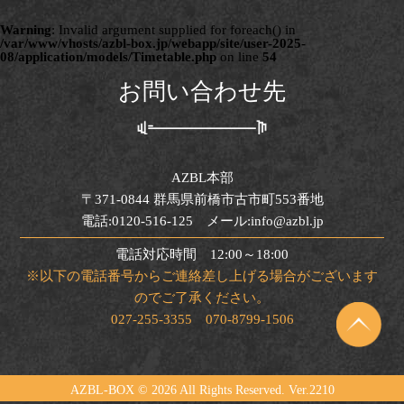
Warning
: Invalid argument supplied for foreach() in
/var/www/vhosts/azbl-box.jp/webapp/site/user-2025-
08/application/models/Timetable.php
on line
54
お問い合わせ先
AZBL本部
〒371-0844 群馬県前橋市古市町553番地
電話:0120-516-125 メール:info@azbl.jp
電話対応時間 12:00～18:00
※以下の電話番号からご連絡差し上げる場合がございます
のでご了承ください。
027-255-3355 070-8799-1506
AZBL-BOX ©
2026 All Rights Reserved. Ver.2210