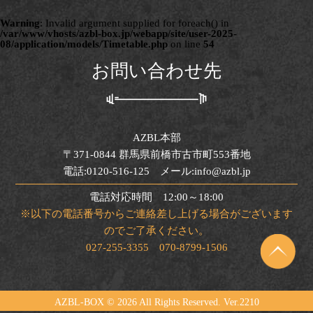
Warning
: Invalid argument supplied for foreach() in
/var/www/vhosts/azbl-box.jp/webapp/site/user-2025-
08/application/models/Timetable.php
on line
54
お問い合わせ先
AZBL本部
〒371-0844 群馬県前橋市古市町553番地
電話:0120-516-125 メール:info@azbl.jp
電話対応時間 12:00～18:00
※以下の電話番号からご連絡差し上げる場合がございます
のでご了承ください。
027-255-3355 070-8799-1506
AZBL-BOX ©
2026 All Rights Reserved. Ver.2210