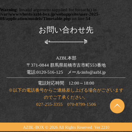
Warning
: Invalid argument supplied for foreach() in
/var/www/vhosts/azbl-box.jp/webapp/site/user-2025-
08/application/models/Timetable.php
on line
54
お問い合わせ先
AZBL本部
〒371-0844 群馬県前橋市古市町553番地
電話:0120-516-125 メール:info@azbl.jp
電話対応時間 12:00～18:00
※以下の電話番号からご連絡差し上げる場合がございます
のでご了承ください。
027-255-3355 070-8799-1506
AZBL-BOX ©
2026 All Rights Reserved. Ver.2210