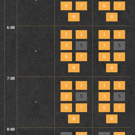
×
6
7
6
7
8
8
6:00
1
2
1
2
3
5
3
5
×
6
7
6
7
8
8
7:00
1
2
1
2
3
5
3
5
×
6
7
6
7
8
8
8:00