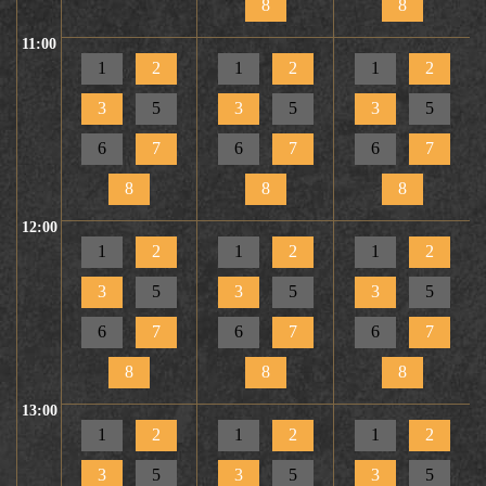
8
8
11:00
1
2
1
2
1
2
3
5
3
5
3
5
6
7
6
7
6
7
8
8
8
12:00
1
2
1
2
1
2
3
5
3
5
3
5
6
7
6
7
6
7
8
8
8
13:00
1
2
1
2
1
2
3
5
3
5
3
5