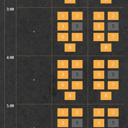
3:00
1
2
1
2
3
5
3
5
×
6
7
6
7
8
8
4:00
1
2
1
2
3
5
3
5
×
6
7
6
7
8
8
5:00
1
2
1
2
3
5
3
5