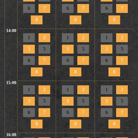
6
7
6
7
6
7
8
8
8
14:00
1
2
1
2
1
2
3
5
3
5
3
5
6
7
6
7
6
7
8
8
8
15:00
1
2
1
2
1
2
3
5
3
5
3
5
6
7
6
7
6
7
8
8
8
16:00