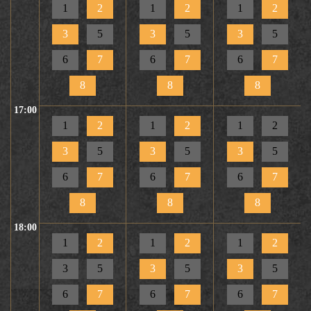
1
2
1
2
1
2
3
5
3
5
3
5
6
7
6
7
6
7
8
8
8
17:00
1
2
1
2
1
2
3
5
3
5
3
5
6
7
6
7
6
7
8
8
8
18:00
1
2
1
2
1
2
3
5
3
5
3
5
6
7
6
7
6
7