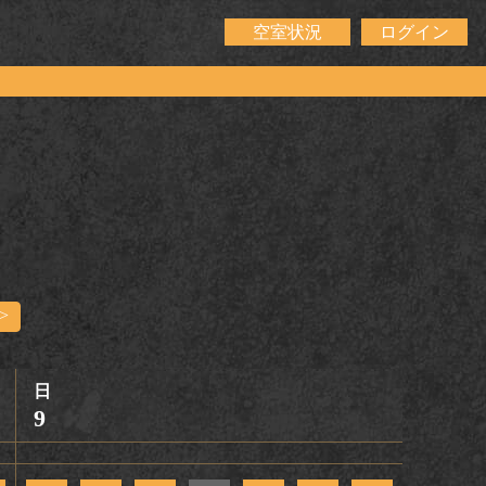
空室状況
ログイン
>
日
9