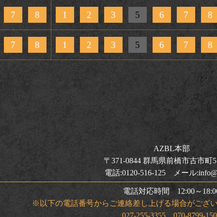
7
8
1
2
3
5
6
7
8
7
8
1
2
3
5
6
7
8
AZBL本部
〒371-0844 群馬県前橋市古市町5
電話:0120-516-125 メール:info@a
電話対応時間 12:00～18:0
※以下の電話番号からご連絡差し上げる場合がござ
027-255-3355 070-8799-15