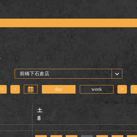
。
<<
<
>
>
day
week
土
8