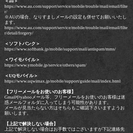
＜au＞
https://www.au.com/support/service/mobile/trouble/mail/email/filte
r/
※AUの場合、なりすましメールの設定も併せてお願いいたし
ます。
https://www.au.com/support/service/mobile/trouble/mail/email/filte
r/detail/forgery/
＜ソフトバンク＞
https://www.softbank.jp/mobile/support/mail/antispam/mms/
＜ワイモバイル＞
https://www.ymobile.jp/service/others/spam/
＜UQモバイル＞
https://www.uqwimax.jp/mobile/support/guide/mail/index.html
【フリーメールをお使いのお客様】
Gmailやyahooメール等、フリーメールをお使いのお客様は迷
惑メールフォルダに入ってしまう可能性があります。
メールが見当たらない方はそちらもご確認下さいますようお
願いします。
【上記で解決しない場合】
上記で解決しない場合はお手数ではございますが下記連絡先