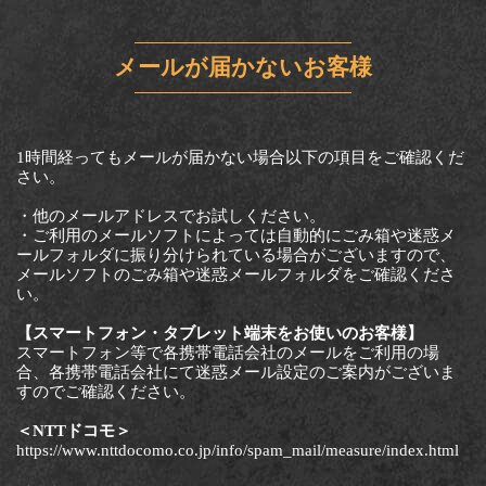
メールが届かないお客様
1時間経ってもメールが届かない場合以下の項目をご確認くだ
さい。
・他のメールアドレスでお試しください。
・ご利用のメールソフトによっては自動的にごみ箱や迷惑メ
ールフォルダに振り分けられている場合がございますので、
メールソフトのごみ箱や迷惑メールフォルダをご確認くださ
い。
【スマートフォン・タブレット端末をお使いのお客様】
スマートフォン等で各携帯電話会社のメールをご利用の場
合、各携帯電話会社にて迷惑メール設定のご案内がございま
すのでご確認ください。
＜NTTドコモ＞
https://www.nttdocomo.co.jp/info/spam_mail/measure/index.html