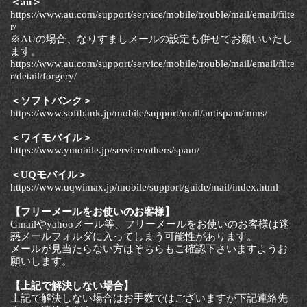
＜au＞
https://www.au.com/support/service/mobile/trouble/mail/email/filte
r/
※AUの場合、なりすましメールの設定も併せてお願いいたし
ます。
https://www.au.com/support/service/mobile/trouble/mail/email/filte
r/detail/forgery/
＜ソフトバンク＞
https://www.softbank.jp/mobile/support/mail/antispam/mms/
＜ワイモバイル＞
https://www.ymobile.jp/service/others/spam/
＜UQモバイル＞
https://www.uqwimax.jp/mobile/support/guide/mail/index.html
【フリーメールをお使いのお客様】
Gmailやyahooメール等、フリーメールをお使いのお客様は迷
惑メールフォルダに入ってしまう可能性があります。
メールが見当たらない方はそちらもご確認下さいますようお
願いします。
【上記で解決しない場合】
上記で解決しない場合はお手数ではございますが下記連絡先