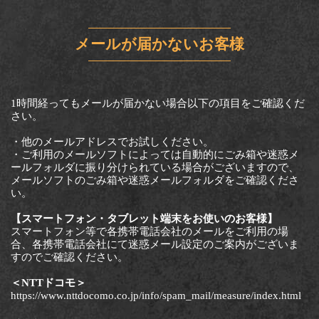
メールが届かないお客様
1時間経ってもメールが届かない場合以下の項目をご確認くだ
さい。
・他のメールアドレスでお試しください。
・ご利用のメールソフトによっては自動的にごみ箱や迷惑メ
ールフォルダに振り分けられている場合がございますので、
メールソフトのごみ箱や迷惑メールフォルダをご確認くださ
い。
【スマートフォン・タブレット端末をお使いのお客様】
スマートフォン等で各携帯電話会社のメールをご利用の場
合、各携帯電話会社にて迷惑メール設定のご案内がございま
すのでご確認ください。
＜NTTドコモ＞
https://www.nttdocomo.co.jp/info/spam_mail/measure/index.html