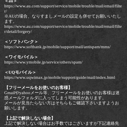
＜au＞
https://www.au.com/support/service/mobile/trouble/mail/email/filte
r/
※AUの場合、なりすましメールの設定も併せてお願いいたし
ます。
https://www.au.com/support/service/mobile/trouble/mail/email/filte
r/detail/forgery/
＜ソフトバンク＞
https://www.softbank.jp/mobile/support/mail/antispam/mms/
＜ワイモバイル＞
https://www.ymobile.jp/service/others/spam/
＜UQモバイル＞
https://www.uqwimax.jp/mobile/support/guide/mail/index.html
【フリーメールをお使いのお客様】
Gmailやyahooメール等、フリーメールをお使いのお客様は迷
惑メールフォルダに入ってしまう可能性があります。
メールが見当たらない方はそちらもご確認下さいますようお
願いします。
【上記で解決しない場合】
上記で解決しない場合はお手数ではございますが下記連絡先