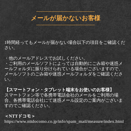
メールが届かないお客様
1時間経ってもメールが届かない場合以下の項目をご確認くだ
さい。
・他のメールアドレスでお試しください。
・ご利用のメールソフトによっては自動的にごみ箱や迷惑メ
ールフォルダに振り分けられている場合がございますので、
メールソフトのごみ箱や迷惑メールフォルダをご確認くださ
い。
【スマートフォン・タブレット端末をお使いのお客様】
スマートフォン等で各携帯電話会社のメールをご利用の場
合、各携帯電話会社にて迷惑メール設定のご案内がございま
すのでご確認ください。
＜NTTドコモ＞
https://www.nttdocomo.co.jp/info/spam_mail/measure/index.html