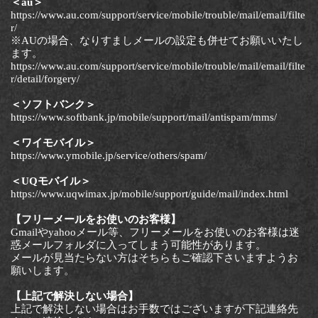
＜au＞
https://www.au.com/support/service/mobile/trouble/mail/email/filte
r/
※AUの場合、なりすましメールの設定も併せてお願いいたし
ます。
https://www.au.com/support/service/mobile/trouble/mail/email/filte
r/detail/forgery/
＜ソフトバンク＞
https://www.softbank.jp/mobile/support/mail/antispam/mms/
＜ワイモバイル＞
https://www.ymobile.jp/service/others/spam/
＜UQモバイル＞
https://www.uqwimax.jp/mobile/support/guide/mail/index.html
【フリーメールをお使いのお客様】
Gmailやyahooメール等、フリーメールをお使いのお客様は迷
惑メールフォルダに入ってしまう可能性があります。
メールが見当たらない方はそちらもご確認下さいますようお
願いします。
【上記で解決しない場合】
上記で解決しない場合はお手数ではございますが下記連絡先