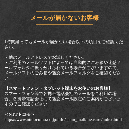
メールが届かないお客様
1時間経ってもメールが届かない場合以下の項目をご確認くだ
さい。
・他のメールアドレスでお試しください。
・ご利用のメールソフトによっては自動的にごみ箱や迷惑メ
ールフォルダに振り分けられている場合がございますので、
メールソフトのごみ箱や迷惑メールフォルダをご確認くださ
い。
【スマートフォン・タブレット端末をお使いのお客様】
スマートフォン等で各携帯電話会社のメールをご利用の場
合、各携帯電話会社にて迷惑メール設定のご案内がございま
すのでご確認ください。
＜NTTドコモ＞
https://www.nttdocomo.co.jp/info/spam_mail/measure/index.html