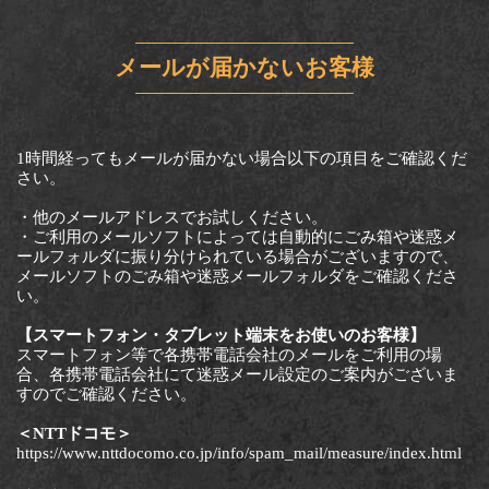
メールが届かないお客様
1時間経ってもメールが届かない場合以下の項目をご確認くだ
さい。
・他のメールアドレスでお試しください。
・ご利用のメールソフトによっては自動的にごみ箱や迷惑メ
ールフォルダに振り分けられている場合がございますので、
メールソフトのごみ箱や迷惑メールフォルダをご確認くださ
い。
【スマートフォン・タブレット端末をお使いのお客様】
スマートフォン等で各携帯電話会社のメールをご利用の場
合、各携帯電話会社にて迷惑メール設定のご案内がございま
すのでご確認ください。
＜NTTドコモ＞
https://www.nttdocomo.co.jp/info/spam_mail/measure/index.html