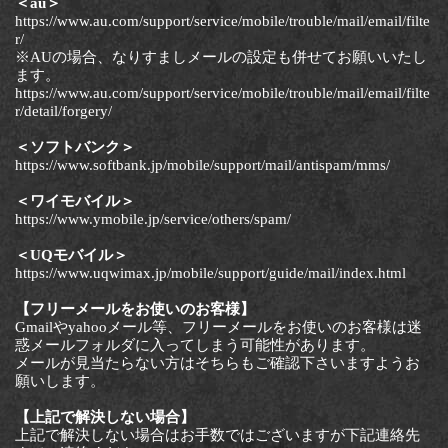
＜au＞
https://www.au.com/support/service/mobile/trouble/mail/email/filte
r/
※AUの場合、なりすましメールの設定も併せてお願いいたし
ます。
https://www.au.com/support/service/mobile/trouble/mail/email/filte
r/detail/forgery/
＜ソフトバンク＞
https://www.softbank.jp/mobile/support/mail/antispam/mms/
＜ワイモバイル＞
https://www.ymobile.jp/service/others/spam/
＜UQモバイル＞
https://www.uqwimax.jp/mobile/support/guide/mail/index.html
【フリーメールをお使いのお客様】
Gmailやyahooメール等、フリーメールをお使いのお客様は迷
惑メールフォルダに入ってしまう可能性があります。
メールが見当たらない方はそちらもご確認下さいますようお
願いします。
【上記で解決しない場合】
上記で解決しない場合はお手数ではございますが下記連絡先