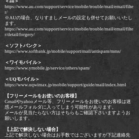
＜au＞
https://www.au.com/support/service/mobile/trouble/mail/email/filte
r/
※AUの場合、なりすましメールの設定も併せてお願いいたし
ます。
https://www.au.com/support/service/mobile/trouble/mail/email/filte
r/detail/forgery/
＜ソフトバンク＞
https://www.softbank.jp/mobile/support/mail/antispam/mms/
＜ワイモバイル＞
https://www.ymobile.jp/service/others/spam/
＜UQモバイル＞
https://www.uqwimax.jp/mobile/support/guide/mail/index.html
【フリーメールをお使いのお客様】
Gmailやyahooメール等、フリーメールをお使いのお客様は迷
惑メールフォルダに入ってしまう可能性があります。
メールが見当たらない方はそちらもご確認下さいますようお
願いします。
【上記で解決しない場合】
上記で解決しない場合はお手数ではございますが下記連絡先