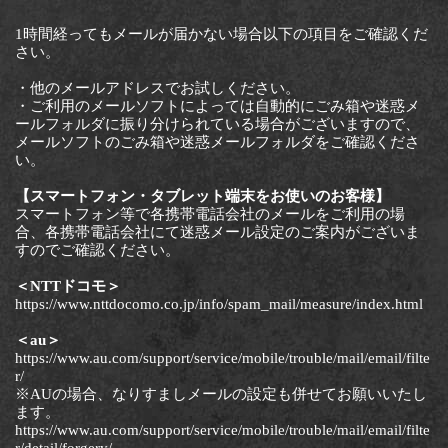
1時間経ってもメールが届かない場合以下の項目をご確認くだ
さい。
・他のメールアドレスでお試しください。
・ご利用のメールソフトによっては自動的にごみ箱や迷惑メ
ールフォルダに振り分けられている場合がございますので、
メールソフトのごみ箱や迷惑メールフォルダをご確認くださ
い。
【スマートフォン・タブレット端末をお使いのお客様】
スマートフォン等で各携帯電話会社のメールをご利用の場
合、各携帯電話会社にて迷惑メール設定のご案内がございま
すのでご確認ください。
＜NTTドコモ＞
https://www.nttdocomo.co.jp/info/spam_mail/measure/index.html
＜au＞
https://www.au.com/support/service/mobile/trouble/mail/email/filte
r/
※AUの場合、なりすましメールの設定も併せてお願いいたし
ます。
https://www.au.com/support/service/mobile/trouble/mail/email/filte
r/detail/forgery/