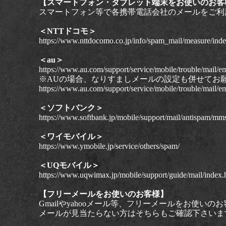
【スマートフォン・タブレット端末をお使いのお客
スマートフォン等で各携帯電話会社のメールをご利
＜NTTドコモ＞
https://www.nttdocomo.co.jp/info/spam_mail/measure/inde
＜au＞
https://www.au.com/support/service/mobile/trouble/mail/emai
※AUの場合、なりすましメールの設定も併せてお
https://www.au.com/support/service/mobile/trouble/mail/emai
＜ソフトバンク＞
https://www.softbank.jp/mobile/support/mail/antispam/mm
＜ワイモバイル＞
https://www.ymobile.jp/service/others/spam/
＜UQモバイル＞
https://www.uqwimax.jp/mobile/support/guide/mail/index.
【フリーメールをお使いのお客様】
Gmailやyahooメール等、フリーメールをお使
メールが見当たらない方はそちらもご確認下さいま