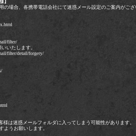
様】
用の場合、各携帯電話会社にて迷惑メール設定のご案内がござ
x.html
l/filter/
願いいたします。
l/filter/detail/forgery/
s/
html
いのお客様は迷惑メールフォルダに入ってしまう可能性があります。
すようお願いします。