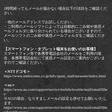
1時間経ってもメールが届かない場合以下の項目をご確認くだ
さい。
・他のメールアドレスでお試しください。
・ご利用のメールソフトによっては自動的にごみ箱や迷惑メ
ールフォルダに振り分けられている場合がございますので、
メールソフトのごみ箱や迷惑メールフォルダをご確認くださ
い。
【スマートフォン・タブレット端末をお使いのお客様】
スマートフォン等で各携帯電話会社のメールをご利用の場
合、各携帯電話会社にて迷惑メール設定のご案内がございま
すのでご確認ください。
＜NTTドコモ＞
https://www.nttdocomo.co.jp/info/spam_mail/measure/index.html
＜au＞
https://www.au.com/support/service/mobile/trouble/mail/email/filte
r/
※AUの場合、なりすましメールの設定も併せてお願いいたし
ます。
https://www.au.com/support/service/mobile/trouble/mail/email/filte
r/detail/forgery/